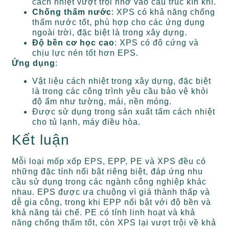
cách nhiệt vượt trội nhờ vào cấu trúc kín khí.
Chống thấm nước
: XPS có khả năng chống
thấm nước tốt, phù hợp cho các ứng dụng
ngoài trời, đặc biệt là trong xây dựng.
Độ bền cơ học cao
: XPS có độ cứng và
chịu lực nén tốt hơn EPS.
Ứng dụng
:
Vật liệu cách nhiệt trong xây dựng, đặc biệt
là trong các công trình yêu cầu bảo vệ khỏi
độ ẩm như tường, mái, nền móng.
Được sử dụng trong sản xuất tấm cách nhiệt
cho tủ lạnh, máy điều hòa.
Kết luận
Mỗi loại mốp xốp EPS, EPP, PE và XPS đều có
những đặc tính nổi bật riêng biệt, đáp ứng nhu
cầu sử dụng trong các ngành công nghiệp khác
nhau. EPS được ưa chuộng vì giá thành thấp và
dễ gia công, trong khi EPP nổi bật với độ bền và
khả năng tái chế. PE có tính linh hoạt và khả
năng chống thấm tốt, còn XPS lại vượt trội về khả