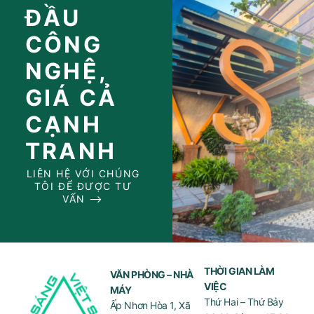
ĐẦU
CÔNG
NGHỆ,
GIÁ CẢ
CẠNH
TRANH
LIÊN HỆ VỚI CHÚNG
TÔI ĐỂ ĐƯỢC TƯ
VẤN ⟶
THỜI GIAN LÀM
VĂN PHÒNG – NHÀ
VIỆC
MÁY
Thứ Hai – Thứ Bảy
Ấp Nhơn Hòa 1, Xã