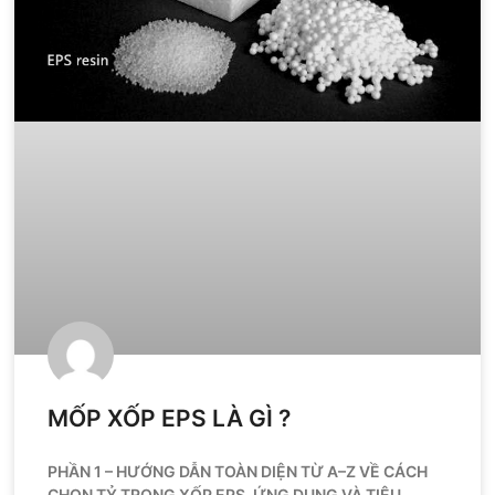
MỐP XỐP EPS LÀ GÌ ?
PHẦN 1 – HƯỚNG DẪN TOÀN DIỆN TỪ A–Z VỀ CÁCH
CHỌN TỶ TRỌNG XỐP EPS, ỨNG DỤNG VÀ TIÊU