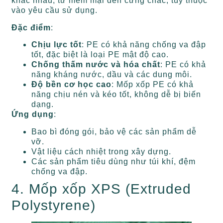
khác nhau, từ mềm mại đến cứng chắc, tùy thuộc
vào yêu cầu sử dụng.
Đặc điểm
:
Chịu lực tốt
: PE có khả năng chống va đập
tốt, đặc biệt là loại PE mật độ cao.
Chống thấm nước và hóa chất
: PE có khả
năng kháng nước, dầu và các dung môi.
Độ bền cơ học cao
: Mốp xốp PE có khả
năng chịu nén và kéo tốt, không dễ bị biến
dạng.
Ứng dụng
:
Bao bì đóng gói, bảo vệ các sản phẩm dễ
vỡ.
Vật liệu cách nhiệt trong xây dựng.
Các sản phẩm tiêu dùng như túi khí, đệm
chống va đập.
4. Mốp xốp XPS (Extruded
Polystyrene)