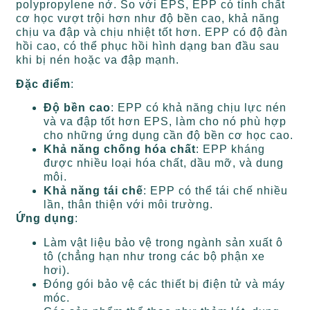
polypropylene nở. So với EPS, EPP có tính chất
cơ học vượt trội hơn như độ bền cao, khả năng
chịu va đập và chịu nhiệt tốt hơn. EPP có độ đàn
hồi cao, có thể phục hồi hình dạng ban đầu sau
khi bị nén hoặc va đập mạnh.
Đặc điểm
:
Độ bền cao
: EPP có khả năng chịu lực nén
và va đập tốt hơn EPS, làm cho nó phù hợp
cho những ứng dụng cần độ bền cơ học cao.
Khả năng chống hóa chất
: EPP kháng
được nhiều loại hóa chất, dầu mỡ, và dung
môi.
Khả năng tái chế
: EPP có thể tái chế nhiều
lần, thân thiện với môi trường.
Ứng dụng
:
Làm vật liệu bảo vệ trong ngành sản xuất ô
tô (chẳng hạn như trong các bộ phận xe
hơi).
Đóng gói bảo vệ các thiết bị điện tử và máy
móc.