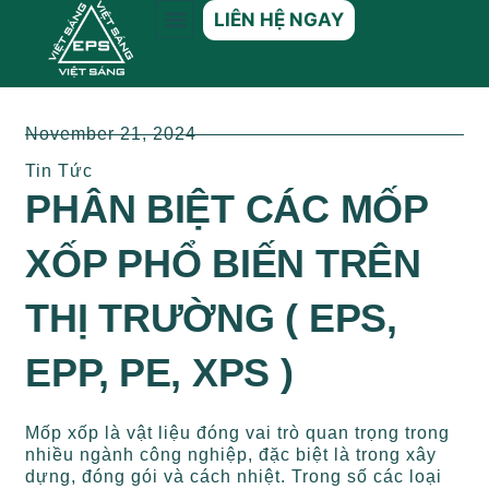
LIÊN HỆ NGAY
GIỚI THIỆU
MỐP XỐP EPS
DỊCH VỤ KHÁCH HÀNG
November 21, 2024
Tin Tức
PHÂN BIỆT CÁC MỐP
XỐP PHỔ BIẾN TRÊN
THỊ TRƯỜNG ( EPS,
EPP, PE, XPS )
Mốp xốp là vật liệu đóng vai trò quan trọng trong
nhiều ngành công nghiệp, đặc biệt là trong xây
dựng, đóng gói và cách nhiệt. Trong số các loại