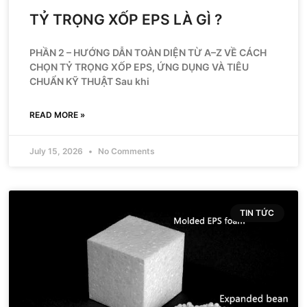
TỶ TRỌNG XỐP EPS LÀ GÌ ?
PHẦN 2 – HƯỚNG DẪN TOÀN DIỆN TỪ A–Z VỀ CÁCH
CHỌN TỶ TRỌNG XỐP EPS, ỨNG DỤNG VÀ TIÊU
CHUẨN KỸ THUẬT Sau khi
READ MORE »
July 15, 2026
No Comments
TIN TỨC