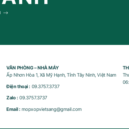
ẤN ⟶
VĂN PHÒNG – NHÀ MÁY
TH
Ấp Nhơn Hòa 1, Xã Mỹ Hạnh, Tỉnh Tây Ninh, Việt Nam
Th
06
Điện thoại :
09.3757.3737
Zalo :
09.3757.3737
Email :
mopxopvietsang@gmail.com